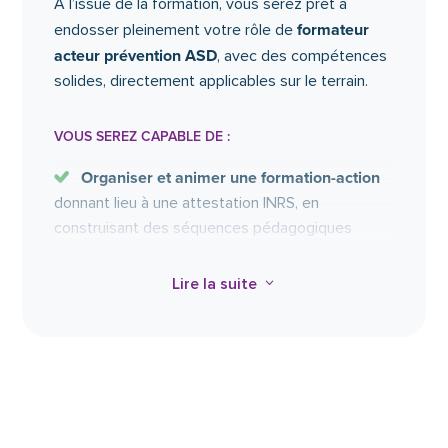
À l’issue de la formation, vous serez prêt à
formateur
endosser pleinement votre rôle de
acteur prévention ASD
, avec des compétences
solides, directement applicables sur le terrain.
VOUS SEREZ CAPABLE DE :
Organiser et animer une formation-action
donnant lieu à une attestation INRS, en
construisant des séquences pédagogiques
claires, engageantes et adaptées aux
professionnels du soin à domicile.
Lire la suite
3
Observer et analyser une situation de
travail
, en identifiant les risques liés aux
postures, aux manutentions ou à
l’environnement, pour proposer des mesures
d’amélioration concrètes