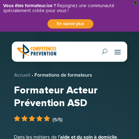
X
Panneau de gestion des cookies
Vous êtes formateur.ice ?
Rejoignez une communauté
spécialement créée pour vous !
En savoir plus
Accueil
•
Formations de formateurs
Formateur Acteur
Prévention ASD
(5/5)
’
aide et du soin à domicile
Dans les métiers de l
,