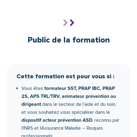
préserver leur propre santé physique. En tant
formateur acteur prévention ASD
que
, vous
devenez un
passeur de solutions concrètes
:
vous aidez les équipes à mieux observer leur
situations
environnement de travail, à repérer les
Public de la formation
dangereuses
mobilité de la
, à améliorer la
personne aidée
tout en prenant soin d’eux-
mêmes.
Votre rôle prend tout son sens dans un secteur
en tension, où la prévention est souvent vue
Cette formation est pour vous si :
comme une contrainte plutôt qu’un levier
formateur SST, PRAP IBC, PRAP
Vous êtes
amélioration durable
d’
. Grâce à cette
2S, APS TRL/TRV, animateur prévention ou
spécialisation reconnue
, vous devenez un relais
dirigeant
dans le secteur de l’aide et du soin,
démarche de prévention
stratégique de la
, au
et vous souhaitez vous spécialiser dans le
service des structures, des professionnels… et
dispositif acteur prévention ASD
, reconnu par
des personnes accompagnées.
l’INRS et l’Assurance Maladie – Risques
professionnels.