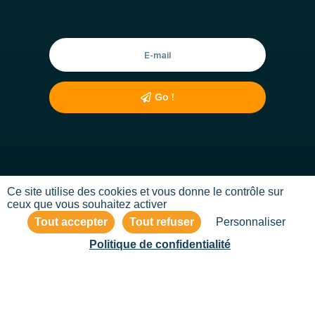
Go !
Ce site utilise des cookies et vous donne le contrôle sur
ceux que vous souhaitez activer
© Compétences Prévention 2026 •
Mentions
Tout accepter
Tout refuser
Personnaliser
légales
•
CGV
•
Règlement intérieur
Politique de confidentialité