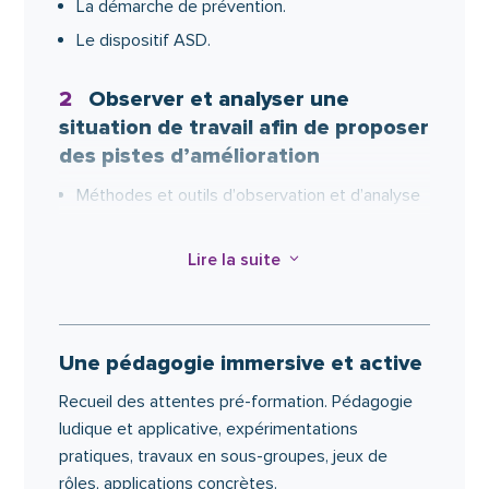
La démarche de prévention.
Le dispositif ASD.
2
Observer et analyser une
situation de travail afin de proposer
des pistes d’amélioration
Méthodes et outils d’observation et d’analyse
d’une situation de travail.
Recherche de pistes d’amélioration.
Lire la suite
3
Synthétiser les analyses de situation de travail
pour aider la direction à la prise de décision.
Une pédagogie immersive et active
3
Exploiter la démarche
Recueil des attentes pré-formation. Pédagogie
d’accompagnement de la mobilité
ludique et applicative, expérimentations
de la personne aidée en prenant
pratiques, travaux en sous-groupes, jeux de
soin de l’autre et de soi pour
rôles, applications concrètes.