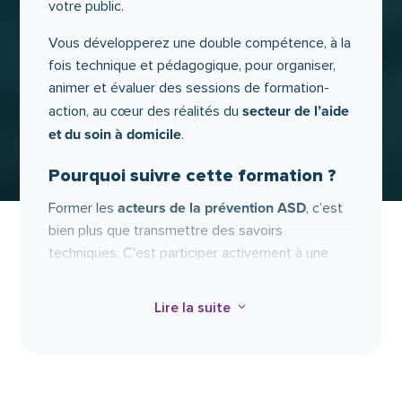
votre public.
Vous développerez une double compétence, à la
fois technique et pédagogique, pour organiser,
animer et évaluer des sessions de formation-
secteur de l’aide
action, au cœur des réalités du
et du soin à domicile
.
Pourquoi suivre cette formation ?
acteurs de la prévention ASD
Former les
, c’est
bien plus que transmettre des savoirs
techniques. C’est participer activement à une
aide
transformation de fond dans les pratiques d’
et de soin à domicile.
Lire la suite
3
Chaque jour, des milliers de professionnels
accompagnent des personnes fragiles sans
toujours avoir les repères nécessaires pour