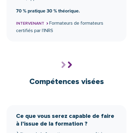
développer des situations
d’apprentissage
70 % pratique 30 % théorique.
La démarche ALM.
Formateurs de formateurs
INTERVENANT
Les déplacements naturels.
certifiés par l’INRS
Analyse d’une situation d’accompagnement.
Le schéma décisionnel.
Les aides techniques.
4
Organiser, animer et évaluer une
formation-action d’acteur
Compétences visées
prévention ASD
Organiser un déroulé pédagogique.
Construire une séquence pédagogique.
Ce que vous serez capable de faire
Assurer l’organisation d’une session.
à l’issue de la formation ?
Assurer la gestion administrative d’une
session.