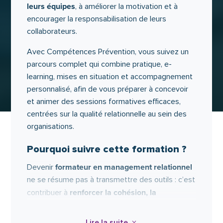
leurs équipes
, à améliorer la motivation et à
encourager la responsabilisation de leurs
collaborateurs.
Avec Compétences Prévention, vous suivez un
parcours complet qui combine pratique, e-
learning, mises en situation et accompagnement
personnalisé, afin de vous préparer à concevoir
et animer des sessions formatives efficaces,
centrées sur la qualité relationnelle au sein des
organisations.
Pourquoi suivre cette formation ?
formateur en management relationnel
Devenir
ne se résume pas à transmettre des outils : c’est
renforcer la cohésion, la
contribuer à
motivation et l’efficacité des équipes
. En
accompagnant les managers dans le
Lire la suite
3