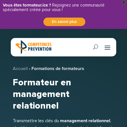
X
Panneau de gestion des cookies
Vous êtes formateur.ice ?
Rejoignez une communauté
spécialement créée pour vous !
En savoir plus
Accueil
•
Formations de formateurs
Formateur en
management
relationnel
management relationnel
Transmettre les clés du
,