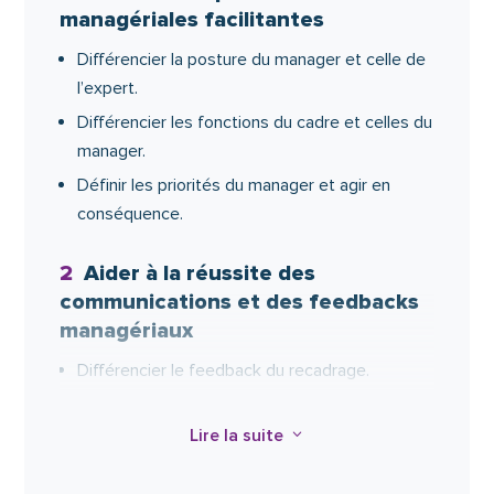
managériales facilitantes
Différencier la posture du manager et celle de
l’expert.
Différencier les fonctions du cadre et celles du
manager.
Définir les priorités du manager et agir en
conséquence.
2
Aider à la réussite des
communications et des feedbacks
managériaux
Différencier le feedback du recadrage.
Écarter les toxiques de la communication.
Lire la suite
3
Préparer son feedback à l’écrit.
Préparer l’interlocuteur.