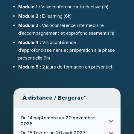
Évaluer les acquis et valoriser la
Module 1 :
Visioconférence introductive (1h)
progression des apprenants
à l’aide de
Module 2 :
E-learning (6h)
méthodes d’évaluation pertinentes et d’outils
Module 3 :
Visioconférence intermédiaire
personnalisés.
d’accompagnement et approfondissement (1h)
Vous repartez avec des compétences solides
Module 4 :
Visioconférence
pour intervenir en tant que formateur en
d’approfondissement et préparation à la phase
management relationnel, capable de concevoir
présentielle (1h)
des dispositifs efficaces et de contribuer au
Module 5 :
2 jours de formation en présentiel.
développement d’un climat de travail plus
constructif.
À distance / Bergerac*
Du 14 septembre au 20 novembre
2026
Du 15 février au 20 avril 2027