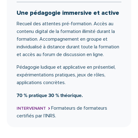
Réussir son feedback de progrès.
Une pédagogie immersive et active
Définir la reconnaissance managériale.
Réussir son feedback de reconnaissance.
Recueil des attentes pré-formation. Accès au
contenu digital de la formation illimité durant la
3
Faciliter efficacement l’accueil
formation. Accompagnement en groupe et
et la responsabilisation des
individualisé à distance durant toute la formation
collaborateurs
et accès au forum de discussion en ligne.
Disponibilité et indisponibilité du manager.
Pédagogie ludique et applicative en présentiel,
expérimentations pratiques, jeux de rôles,
Accueillir le collaborateur.
applications concrètes.
L’écoute active managériale.
Pratiquer le questionnement managérial.
70 % pratique 30 % théorique.
Formateurs de formateurs
INTERVENANT
4
Construire et animer une
certifiés par l’INRS.
formation en management
relationnel