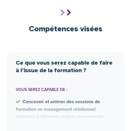
Construire des supports et outils de formation
percutants.
Mobiliser un savoir-faire et savoir-être
appropriés à la thématique.
Compétences visées
S’exercer à la coconstruction de supports
pertinents.
S’entraîner à animer sa formation avec
bienveillance et dynamisme.
Ce que vous serez capable de faire
Adapter sa pédagogie à son public.
à l’issue de la formation ?
Animer une formation basée sur des
apprentissages expérientiels et ludiques.
VOUS SEREZ CAPABLE DE :
Concevoir et animer des sessions de
formation en management relationnel
adaptées à différents publics, en présentiel
comme à distance.