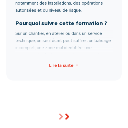
notamment des installations, des opérations
autorisées et du niveau de risque.
Pourquoi suivre cette formation ?
Sur un chantier, en atelier ou dans un service
technique, un seul écart peut suffire : un balisage
incomplet, une zone mal identifiée, une
manœuvre inadaptée ou une intervention trop
proche d’une installation sous tension peuvent
Lire la suite
3
provoquer un accident d’origine électrique. Suivre
formation habilitation électrique
une
H0B0 ne
relève donc pas seulement de la conformité.
C’est une démarche de prévention qui protège
les personnes, l’activité et l’organisation.
sécurité
En maîtrisant les bases de la
et les
ordre électrique
règles liées aux opérations d’
à
proximité des installations, vous sécurisez votre