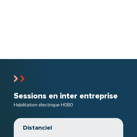
procédures de sécurité, intervenir conformément
norme NF C 18-510
à la
.
Réaliser des opérations simples en toute
sécurité
: intervenir lors de travaux d’ordre non
électrique dans des ateliers, sur des chantiers ou
dans des locaux techniques.
Réagir en cas d’incident ou d’accident
d’origine électrique
: sécuriser la zone, donner
l’alerte, appliquer les gestes adaptés pour limiter
les conséquences.
Faire de la prévention un réflexe au
Sessions en inter entreprise
quotidien
: intégrer durablement les principes de
Habilitation électrique H0B0
sécurité électrique dans votre activité et
contribuer à un environnement de travail plus sûr
pour tous.
Distanciel