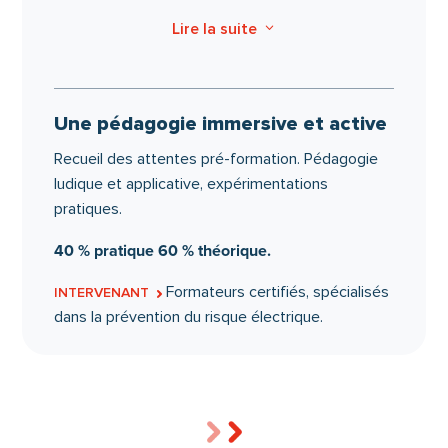
La lecture de la signalisation.
Lire la suite
3
Les principes et exemples de verrouillage.
Les manœuvres de consignation.
Les rôles des différents intervenants.
Une pédagogie immersive et active
L’utilisation du matériel de sécurité électrique.
Recueil des attentes pré-formation. Pédagogie
L’utilisation des outils électriques portatifs à
ludique et applicative, expérimentations
main.
pratiques.
La manipulation de l’outillage non spécifique
aux électriciens.
40 % pratique 60 % théorique.
Formateurs certifiés, spécialisés
INTERVENANT
3
Réagir face à un accident
dans la prévention du risque électrique.
La conduite à tenir en cas d’incident sur les
équipements électriques.
La conduite à tenir en cas d’accident d’origine
électrique.
Réagir en cas d’incendie sur les ouvrages