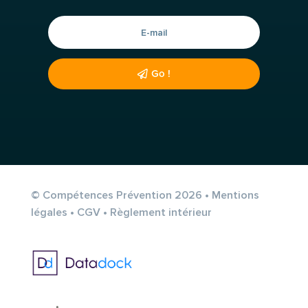
Go !
© Compétences Prévention 2026 •
Mentions
légales
•
CGV
•
Règlement intérieur