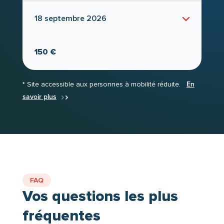
18 septembre 2026
attestation de
Vous repartez avec une
formation
avis d’habilitation
et un
transmis à
Seul l’employeur
votre employeur.
est
150 €
responsable de la délivrance formelle de
habilitation H0B0
l’
, après étude de l’avis du
* Site accessible aux personnes à mobilité réduite.
En
formateur et réussite à l’évaluation.
savoir plus
FAQ
Vos questions les plus
fréquentes