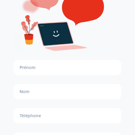
Demande
entrante
formation