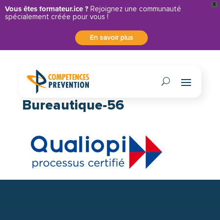
X
Panneau de gestion des cookies
Vous êtes formateur.ice ?
Rejoignez une communauté
spécialement créée pour vous !
En savoir plus
Logo Qualiopi-150dpi-
Bureautique-56