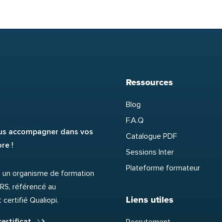
Ressources
Blog
F.A.Q
vous accompagner dans vos
Catalogue PDF
re !
Sessions Inter
Plateforme formateur
un organisme de formation
INRS, référencé au
Liens utiles
ertifié Qualiopi.
certificat