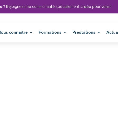
e ?
Rejoignez une communauté spécialement créée pour vous !
Nous connaitre
Formations
Prestations
Actua