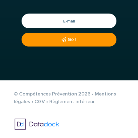
Go !
© Compétences Prévention 2026 •
Mentions
légales
•
CGV
•
Règlement intérieur