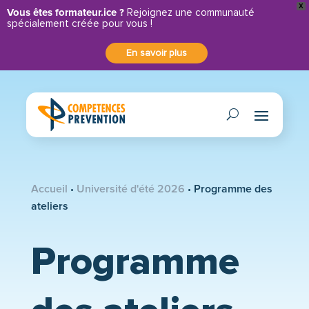
X
Panneau de gestion des cookies
Vous êtes formateur.ice ?
Rejoignez une communauté
spécialement créée pour vous !
En savoir plus
Accueil
•
Université d'été 2026
•
Programme des
ateliers
Programme