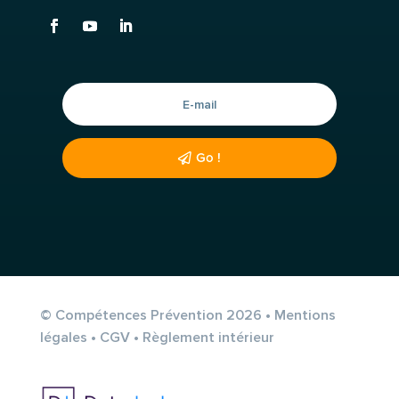
Go !
© Compétences Prévention 2026 •
Mentions
légales
•
CGV
•
Règlement intérieur