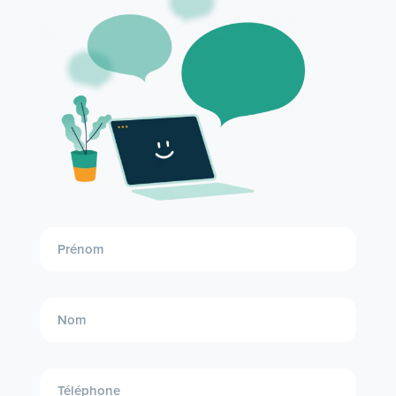
Demande
entrante
formation