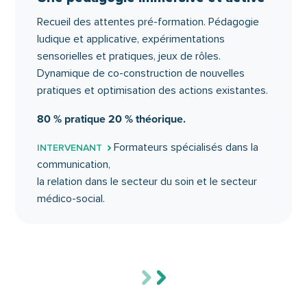
institutionnels.
Recueil des attentes pré-formation. Pédagogie
ludique et applicative, expérimentations
3
Repérer la probabilité de
sensorielles et pratiques, jeux de rôles.
maltraitance : comprendre les
Dynamique de co-construction de nouvelles
causes et identifier les indicateurs
pratiques et optimisation des actions existantes.
Cerner les contours de la vulnérabilité.
80 % pratique 20 % théorique.
Analyser les facteurs organisationnels,
humains et psychologiques.
Formateurs spécialisés dans la
INTERVENANT
communication,
Être attentif aux indicateurs subjectifs et
la relation dans le secteur du soin et le secteur
objectifs de la maltraitance.
médico-social.
4
Appréhender et comprendre le
vieillissement pour mieux se
positionner
Réintégrer les fondamentaux de la relation
d’aide.