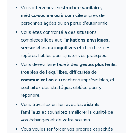
l’action sociale et des familles) et reconnaître les
structure sanitaire,
Vous intervenez en
situations à risque de maltraitance, qu’elles
médico-sociale ou à domicile
auprès de
soient visibles ou plus subtiles.
personnes âgées ou en perte d’autonomie.
Vous êtes confronté à des situations
En consolidant vos compétences, vous sécurisez
limitations physiques,
vos pratiques, soutenez efficacement les
complexes liées aux
sensorielles ou cognitives
personnes accompagnées et contribuez à
et cherchez des
instaurer un environnement plus sûr, plus digne et
repères fiables pour ajuster vos pratiques.
plus humain pour toutes les parties prenantes.
gestes plus lents,
Vous devez faire face à des
troubles de l’équilibre, difficultés de
communication
ou réactions imprévisibles, et
souhaitez des stratégies ciblées pour y
répondre.
aidants
Vous travaillez en lien avec les
familiaux
et souhaitez améliorer la qualité de
vos échanges et de votre soutien.
Vous voulez renforcer vos propres capacités