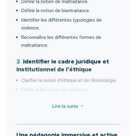
Définir la notion de maltraitance.
Définir la notion de bientraitance.
Identifier les différentes typologies de
violence.
Reconnaître les différentes formes de
maltraitance.
2
Identifier le cadre juridique et
institutionnel de l’éthique
Clarifier la notion d’éthique et de déontologie.
Établir le lien entre les pratiques
professionnelles et l’image de l’établissement.
Lire la suite
3
Cerner les contours de la protection des
personnes dépendantes.
Préciser le rôle de l’encadrement face à la
maltraitance : identification et recours
Une pédagogie immersive et active