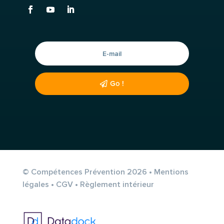
Go !
© Compétences Prévention 2026 •
Mentions
légales
•
CGV
•
Règlement intérieur