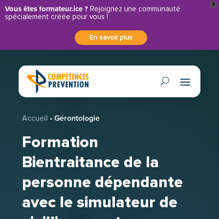
X
Panneau de gestion des cookies
Vous êtes formateur.ice ?
Rejoignez une communauté
spécialement créée pour vous !
En savoir plus
Accueil
•
Gérontologie
Formation
Bientraitance de la
personne dépendante
avec le simulateur de