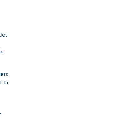
 des
ie
gers
, la
e