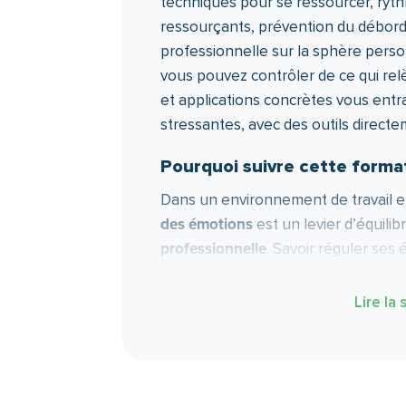
techniques pour se ressourcer, ryth
ressourçants, prévention du débor
professionnelle sur la sphère person
vous pouvez contrôler de ce qui relè
et applications concrètes vous entra
stressantes, avec des outils directe
Pourquoi suivre cette forma
Dans un environnement de travail e
des émotions
est un levier d’équili
professionnelle
. Savoir réguler ses
maintenir une posture stable s’appre
Lire la 
Cette formation vous donne un cadre
comprendre le lien entre pensées,
gérer le stress émotionnel, et sécur
au travail. L’évaluation est formativ