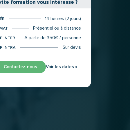
tte formation vous intéresse ?
14 heures (2 jours)
ÉE
Présentiel ou à distance
MAT
A partir de 350€ / personne
F INTER
Sur devis
IF INTRA
Contactez-nous
Voir les dates »