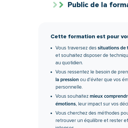
attestation de fin de formation est 
Public de la form
satisfaction à chaud et à froid dans le
Cette formation est pour vou
situations de 
Vous traversez des
et souhaitez disposer de techniqu
au quotidien.
Vous ressentez le besoin de pren
la pression
ou d’éviter que vos ém
personnelle.
mieux comprendre
Vous souhaitez
émotions
, leur impact sur vos déci
Vous cherchez des méthodes po
retrouver un équilibre et rester 
intenses.