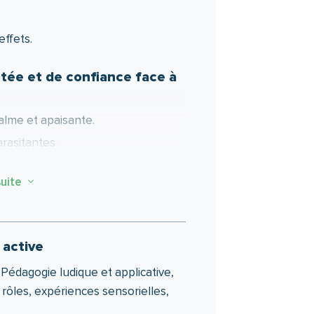
effets.
ée et de confiance face à
alme et apaisante.
rasitantes.
nements et leurs impacts sur soi.
suite
3
 active
 se ressourcer pleinement.
es de travail ressourçants.
Pédagogie ludique et applicative,
rôles, expériences sensorielles,
ère pro sur la sphère perso.