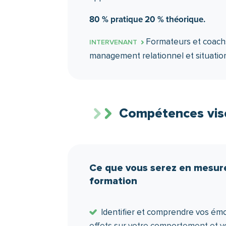
Différencier les domaines de contrô
80 % pratique 20 % théorique.
Formateurs et coachs
INTERVENANT
management relationnel et situatio
Compétences vis
Ce que vous serez en mesure 
formation
Identifier et comprendre vos émo
effets sur votre comportement et v