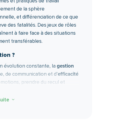
mes et pratiques de travail
dement de la sphère
nelle, et différenciation de ce que
ve des fatalités. Des jeux de rôles
înent à faire face à des situations
ment transférables.
tion ?
gestion
n évolution constante, la
efficacité
bre, de communication et d’
 émotions, prendre du recul et
nd, se pratique et s’entretient.
suite
3
 et des outils pour progresser :
 émotions et comportements, mieux
iser vos relations interpersonnelles
e tout au long de la session et une