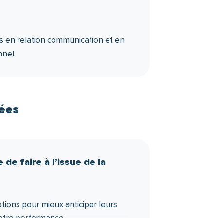
le et les fatalités.
 en relation communication et en
nnel.
ées
de faire à l’issue de la
tions pour mieux anticiper leurs
otre performance.