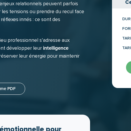
Ce
s enjeux relationnels peuvent parfois
 les tensions ou prendre du recul face
réflexes innés : ce sont des
DUR
FOR
TARI
ieu professionnel s’adresse aux
intelligence
ent développer leur
TAR
préserver leur énergie pour maintenir
mme PDF
 émotionnelle pour