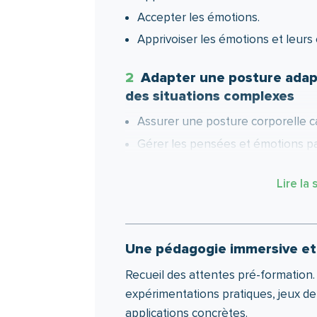
Accepter les émotions.
Apprivoiser les émotions et leurs 
2
Adapter une posture adapt
des situations complexes
Assurer une posture corporelle c
Gérer les pensées et émotions pa
Prendre de la hauteur sur les évè
Lire la 
3
Préserver son énergie
Adapter son langage corporel.
Une pédagogie immersive et
S’approprier les techniques pour
S’accorder des rythmes et pratiqu
Recueil des attentes pré-formation. 
expérimentations pratiques, jeux de 
Éviter les débordements de la sph
applications concrètes.