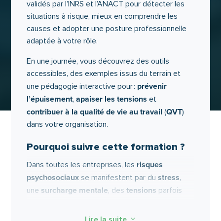
validés par l’INRS et l’ANACT pour détecter les
situations à risque, mieux en comprendre les
causes et adopter une posture professionnelle
adaptée à votre rôle.
En une journée, vous découvrez des outils
accessibles, des exemples issus du terrain et
prévenir
une pédagogie interactive pour :
l’épuisement
apaiser les tensions
,
et
contribuer à la qualité de vie au travail
QVT
(
)
dans votre organisation.
Pourquoi suivre cette formation ?
risques
Dans toutes les entreprises, les
psychosociaux
stress
se manifestent par du
,
surcharge mentale
tensions
une
, des
parfois
invisibles… mais leurs conséquences sont
réelles : absentéisme, baisse de performance,
Lire la suite
3