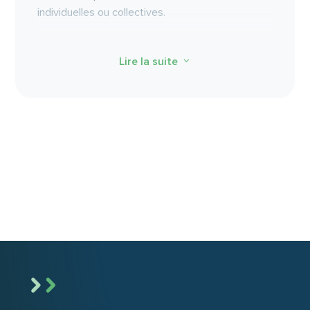
individuelles ou collectives.
Appliquer les principes de la prévention des
risques psychosociaux
: comprendre les causes,
Lire la suite
3
proposer des pistes d’amélioration, ajuster vos
pratiques professionnelles ou managériales.
Utiliser des outils d’analyse
et des grilles
d’observation pour mieux objectiver les
situations et contribuer à la remontée des
informations auprès des instances compétentes
(direction, CSE, référents internes).
Communiquer de façon constructive
auprès
de vos équipes ou de votre direction sur les
enjeux de santé mentale
qualité de vie
et de
au travail
.
Participer activement à la mise en place ou