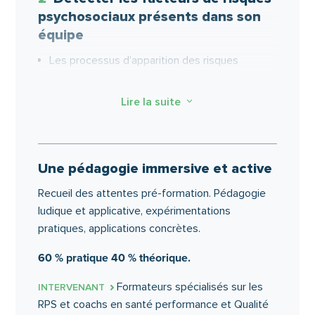
psychosociaux présents dans son
équipe
Les processus d’apparition des risques
psychosociaux.
Les indicateurs d’alerte de risques
Lire la suite
3
psychosociaux sur soi et sur autrui.
Identifier tous les facteurs possibles de
risques psychosociaux.
Une pédagogie immersive et active
Repérer les facteurs de risques psychosociaux
Recueil des attentes pré-formation. Pédagogie
dans son activité de manager.
ludique et applicative, expérimentations
Faire identifier les facteurs de risques
pratiques, applications concrètes.
psychosociaux présents dans son équipe.
60 % pratique 40 % théorique.
Analyser les causes d’apparition des facteurs
repérés dans son équipe.
Formateurs spécialisés sur les
INTERVENANT
Faire objectiver le repérage des causes par du
RPS et coachs en santé performance et Qualité