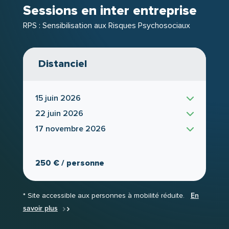
Sessions en inter entreprise
à l’amélioration de la démarche de prévention
des RPS
, adaptée à votre environnement
RPS : Sensibilisation aux Risques Psychosociaux
professionnel.
Distanciel
repères fiables
Vous repartez avec des
, des
outils pratiques
capacité d’agir
, et la
à votre
niveau pour contribuer à la préservation de la
15 juin 2026
santé au travail et au renforcement de la
22 juin 2026
cohésion dans votre organisation.
17 novembre 2026
250 € / personne
* Site accessible aux personnes à mobilité réduite.
En
savoir plus