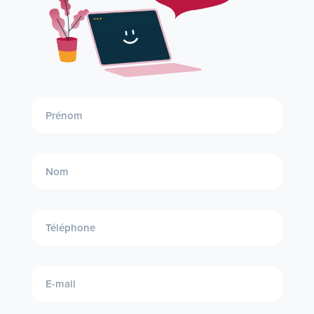
Demande
entrante
formation