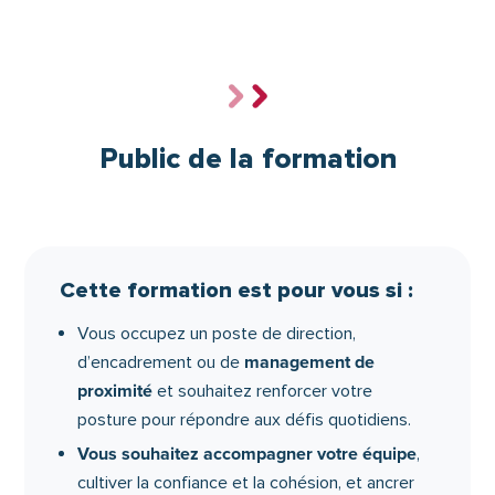
structurer la communication, renforcer la
motivation et prévenir les situations sensibles.
En choisissant ce parcours, vous investissez
un management centré sur l’humain
dans
,
Public de la formation
capable de soutenir chaque collaborateur et
d’adapter les pratiques aux réalités du terrain.
une posture solide
Vous développez
, en
capacité de clarifier les rôles, de favoriser
l’autonomie et d’adopter une communication
Cette formation est pour vous si :
efficace au bon moment.
Vous occupez un poste de direction,
management de
d’encadrement ou de
proximité
et souhaitez renforcer votre
posture pour répondre aux défis quotidiens.
Vous souhaitez accompagner votre équipe
,
cultiver la confiance et la cohésion, et ancrer