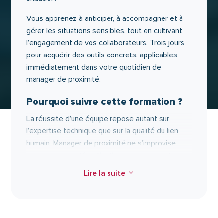
Vous apprenez à anticiper, à accompagner et à
gérer les situations sensibles, tout en cultivant
l’engagement de vos collaborateurs. Trois jours
pour acquérir des outils concrets, applicables
immédiatement dans votre quotidien de
manager de proximité.
Pourquoi suivre cette formation ?
La réussite d’une équipe repose autant sur
l’expertise technique que sur la qualité du lien
humain. Manager de proximité ne s’improvise
démotivation ou manque de
pas : tensions,
reconnaissance
peuvent freiner l’engagement
Lire la suite
3
et l’efficacité collective. La formation
Management relationnel du manager de
proximité vous apporte des outils et des repères
pratiques pour agir sur la dynamique d’équipe,