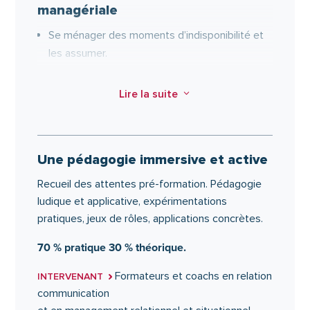
managériale
Se ménager des moments d’indisponibilité et
les assumer.
Expert ou manager : trouver le juste rôle.
Lire la suite
3
Faire grandir son équipe par
l’accompagnement managérial.
Traiter la faute et la différencier de l’erreur.
Gérer l’interférence des problèmes personnels
Une pédagogie immersive et active
au travail.
Recueil des attentes pré-formation. Pédagogie
ludique et applicative, expérimentations
pratiques, jeux de rôles, applications concrètes.
70 % pratique 30 % théorique.
Formateurs et coachs en relation
INTERVENANT
communication