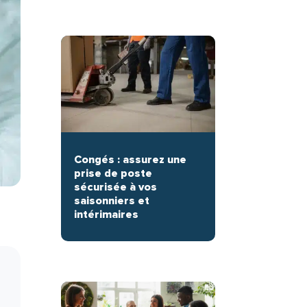
Congés : assurez une
prise de poste
sécurisée à vos
saisonniers et
intérimaires