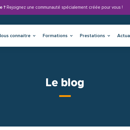
e ?
Rejoignez une communauté spécialement créée pour vous !
Nous connaitre
Nous connaitre
Formations
Formations
Prestations
Prestations
Actua
Actu
Le blog