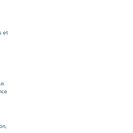
s et
us
ence
on,