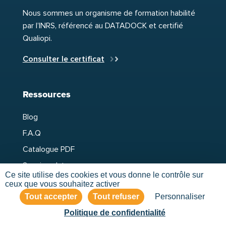
Nous sommes un organisme de formation habilité
par l’INRS, référencé au DATADOCK et certifié
Qualiopi.
Consulter le certificat
Ressources
Blog
F.A.Q
Catalogue PDF
Sessions Inter
Ce site utilise des cookies et vous donne le contrôle sur
Plateforme formateur
ceux que vous souhaitez activer
Tout accepter
Tout refuser
Personnaliser
Politique de confidentialité
Liens utiles