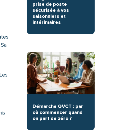
prise de poste
sécurisée à vos
saisonniers et
intérimaires
utes
. Sa
 Les
Démarche QVCT : par
où commencer quand
mis
on part de zéro ?