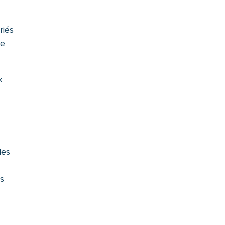
riés
se
x
les
ns