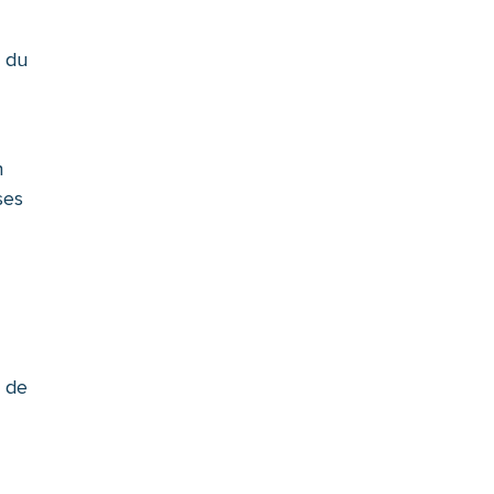
n du
n
ses
e de