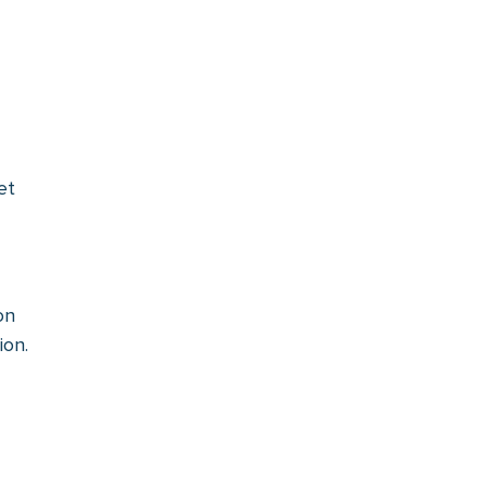
et
on
ion.