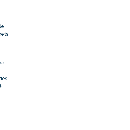
de
rets
er
 des
é