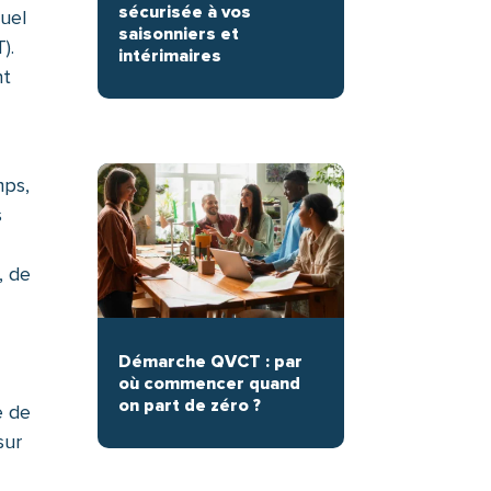
sécurisée à vos
nuel
saisonniers et
).
intérimaires
nt
mps,
s
, de
Démarche QVCT : par
où commencer quand
on part de zéro ?
e de
sur