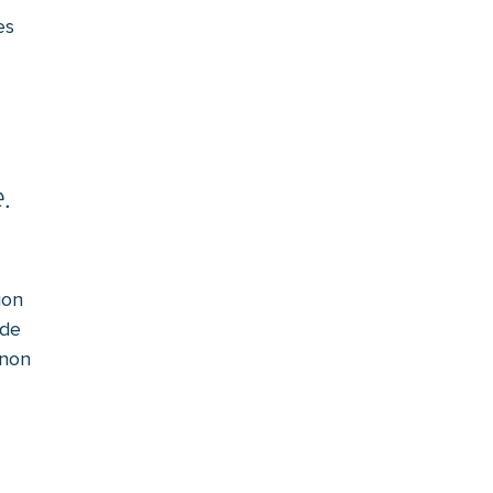
es
.
ion
 de
 non