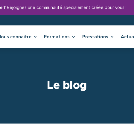
e ?
Rejoignez une communauté spécialement créée pour vous !
Nous connaitre
Nous connaitre
Formations
Formations
Prestations
Prestations
Actua
Actu
Le blog