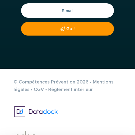
Go !
© Compétences Prévention 2026 •
Mentions
légales
•
CGV
•
Règlement intérieur